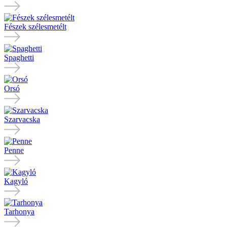
Fészek szélesmetélt
Spaghetti
Orsó
Szarvacska
Penne
Kagyló
Tarhonya