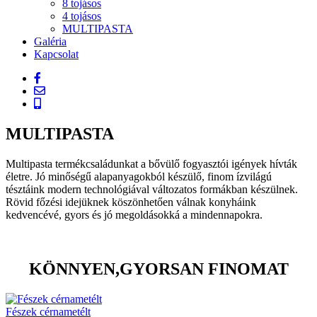
8 tojásos
4 tojásos
MULTIPASTA
Galéria
Kapcsolat
MULTIPASTA
Multipasta termékcsaládunkat a bővülő fogyasztói igények hívták
életre. Jó minőségű alapanyagokból készülő, finom ízvilágú
tésztáink modern technológiával változatos formákban készülnek.
Rövid főzési idejüknek köszönhetően válnak konyháink
kedvencévé, gyors és jó megoldásokká a mindennapokra.
KÖNNYEN,GYORSAN FINOMAT
Fészek cérnametélt