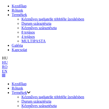
Kezdőlap
Rólunk
Termékek
Kézműves tagliatelle többféle ízesítésben
Durum száraztészta
Kézműves száraztészta
8 tojásos
4 tojásos
MULTIPASTA
Galéria
Kapcsolat
HU
HU
RO
EN
Kezdőlap
Rólunk
Termékek
Kézműves tagliatelle többféle ízesítésben
Durum száraztészta
Kézműves száraztészta