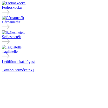
Fodroskocka
Cérnametélt
Szélesmetélt
Tagliatelle
Letöltöm a katalógust
További termékeink
|