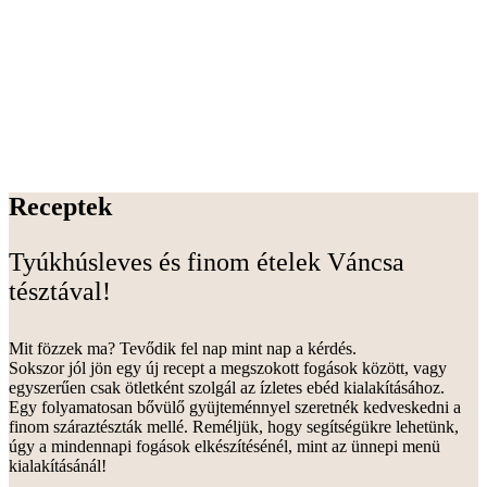
Receptek
Tyúkhúsleves és finom ételek Váncsa
tésztával!
Mit fözzek ma? Tevődik fel nap mint nap a kérdés.
Sokszor jól jön egy új recept a megszokott fogások között, vagy
egyszerűen csak ötletként szolgál az ízletes ebéd kialakításához.
Egy folyamatosan bővülő gyüjteménnyel szeretnék kedveskedni a
finom száraztészták mellé. Reméljük, hogy segítségükre lehetünk,
úgy a mindennapi fogások elkészítésénél, mint az ünnepi menü
kialakításánál!